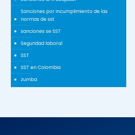
Sanciones por incumplimiento de las
normas de sst
sanciones se SST
Seguridad laboral
SST
SST en Colombia
zumba