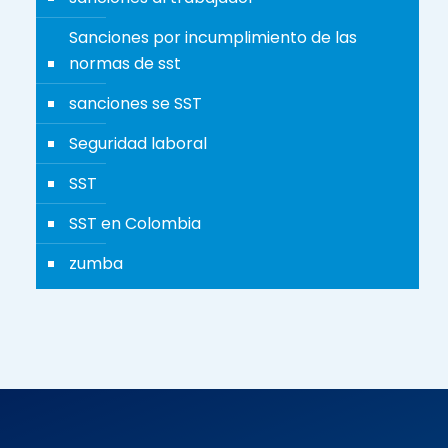
Sanciones por incumplimiento de las
normas de sst
sanciones se SST
Seguridad laboral
SST
SST en Colombia
zumba