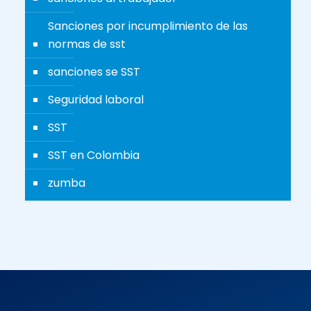
Sanciones por incumplimiento de las
normas de sst
sanciones se SST
Seguridad laboral
SST
SST en Colombia
zumba