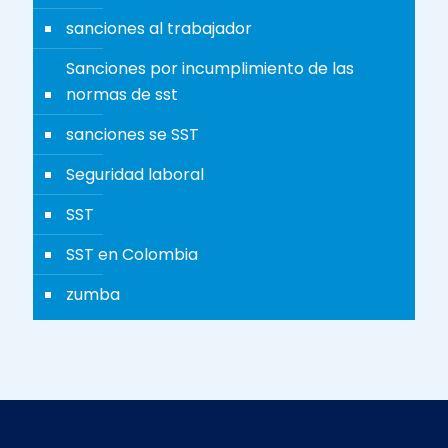
sanciones al trabajador
Sanciones por incumplimiento de las
normas de sst
sanciones se SST
Seguridad laboral
SST
SST en Colombia
zumba