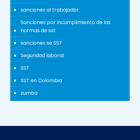
sanciones al trabajador
Sanciones por incumplimiento de las
normas de sst
sanciones se SST
Seguridad laboral
SST
SST en Colombia
zumba