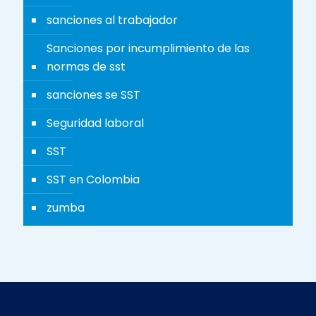
sanciones al trabajador
Sanciones por incumplimiento de las
normas de sst
sanciones se SST
Seguridad laboral
SST
SST en Colombia
zumba