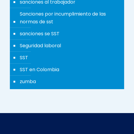
sanciones al trabajador
Sanciones por incumplimiento de las
normas de sst
sanciones se SST
Seguridad laboral
SST
SST en Colombia
zumba