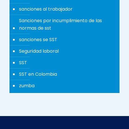
sanciones al trabajador
Sanciones por incumplimiento de las
normas de sst
sanciones se SST
Seguridad laboral
SST
SST en Colombia
zumba