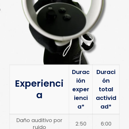
Durac
Duraci
ión
ón
Experienci
exper
total
a
ienci
activid
a*
ad*
Daño auditivo por
2:50
6:00
ruido