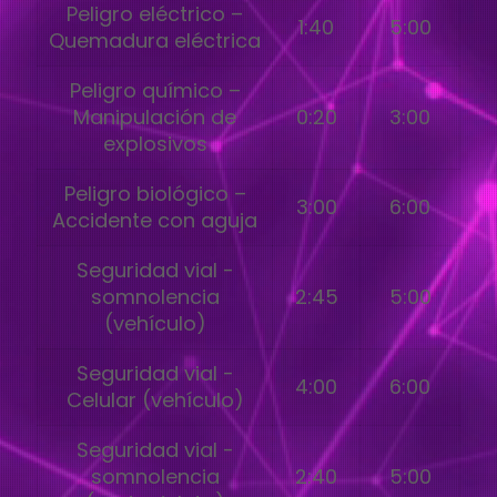
Peligro eléctrico –
1:40
5:00
Quemadura eléctrica
Peligro químico –
Manipulación de
0:20
3:00
explosivos
Peligro biológico –
3:00
6:00
Accidente con aguja
Seguridad vial -
somnolencia
2:45
5:00
(vehículo)
Seguridad vial -
4:00
6:00
Celular (vehículo)
Seguridad vial -
somnolencia
2:40
5:00