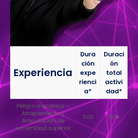
Dura
Duraci
ción
ón
Experiencia
expe
total
rienci
activi
a*
dad*
Peligro mecánico –
Atrapamiento y
3:00
6:00
Amputación de
extremidad superior