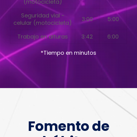
(motocicleta)
Seguridad vial -
3:00
5:00
celular (motocicleta)
Trabajo en alturas
3:42
6:00
*Tiempo en minutos
Fomento de