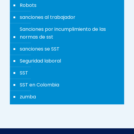
Robots
sanciones al trabajador
Sanciones por incumplimiento de las
normas de sst
sanciones se SST
Seguridad laboral
SST
SST en Colombia
zumba