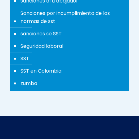
sanciones al trabajador
Sanciones por incumplimiento de las
normas de sst
sanciones se SST
Seguridad laboral
SST
SST en Colombia
zumba