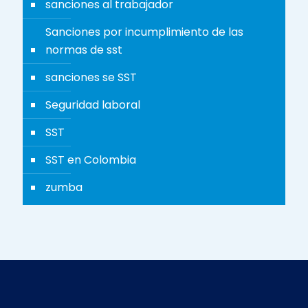
sanciones al trabajador
Sanciones por incumplimiento de las
normas de sst
sanciones se SST
Seguridad laboral
SST
SST en Colombia
zumba