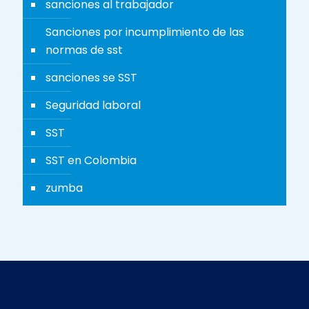
sanciones al trabajador
Sanciones por incumplimiento de las
normas de sst
sanciones se SST
Seguridad laboral
SST
SST en Colombia
zumba