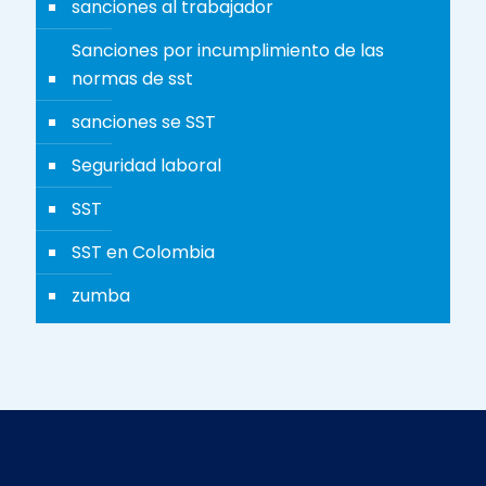
sanciones al trabajador
Sanciones por incumplimiento de las
normas de sst
sanciones se SST
Seguridad laboral
SST
SST en Colombia
zumba