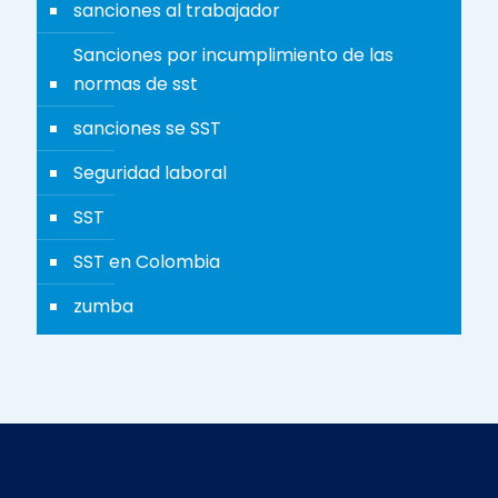
sanciones al trabajador
Sanciones por incumplimiento de las
normas de sst
sanciones se SST
Seguridad laboral
SST
SST en Colombia
zumba