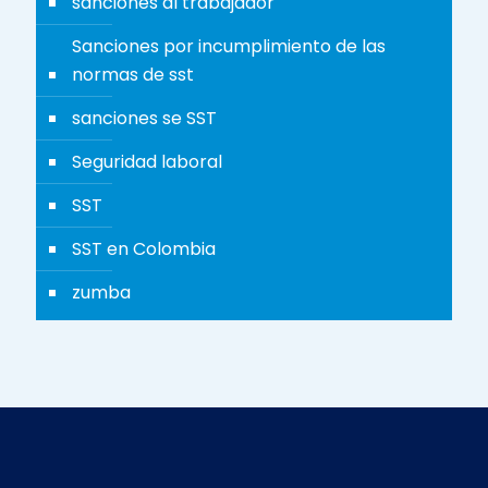
sanciones al trabajador
Sanciones por incumplimiento de las
normas de sst
sanciones se SST
Seguridad laboral
SST
SST en Colombia
zumba