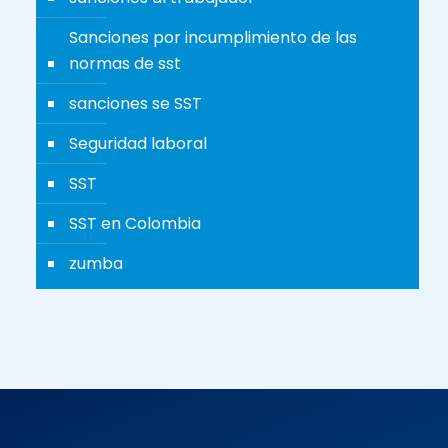
Sanciones por incumplimiento de las
normas de sst
sanciones se SST
Seguridad laboral
SST
SST en Colombia
zumba