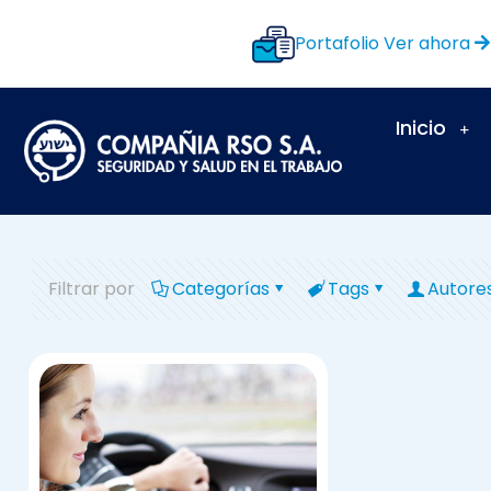
Portafolio
Ver ahora
Inicio
Filtrar por
Categorías
Tags
Autore