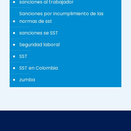
sanciones al trabajador
Sanciones por incumplimiento de las
normas de sst
sanciones se SST
Seguridad laboral
SST
SST en Colombia
zumba