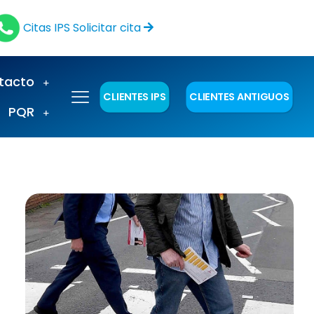
Citas IPS
Solicitar cita
tacto
CLIENTES IPS
CLIENTES ANTIGUOS
PQR